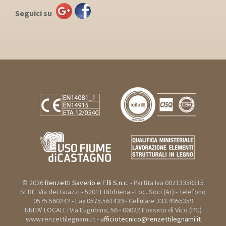
Seguici su
© 2026
Renzetti Saverio e F.lli S.n.c.
- Partita Iva 00213350515
SEDE: Via dei Guazzi - 52011 Bibbiena - Loc. Soci (Ar) - Telefono
0575.560242 - Fax 0575.561439 - Cellulare 333.4955359
UNITA' LOCALE: Via Eugubina, 56 - 06022 Fossato di Vico (PG)
www.renzettilegnami.it -
ufficiotecnico@renzettilegnami.it