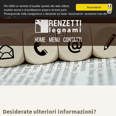
Per offrirti un servizio di qualita' questo sito web utilizza
Acconsento
cookies tecnici e di profilazione propri e di terze parti.
Proseguendo nella navigazione o cliccando sul tasto "acconsento" accetterai l'uso dei
cookie.
Maggiori info
CONTATTI
HOME
MENU
CONTATTI
Desiderate ulteriori informazioni?