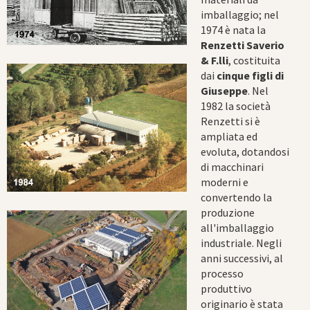
imballaggio; nel
1974 è nata la
Renzetti Saverio
& F.lli
, costituita
dai
cinque figli di
Giuseppe
. Nel
1982 la società
Renzetti si è
ampliata ed
evoluta, dotandosi
di macchinari
moderni e
convertendo la
produzione
all'imballaggio
industriale. Negli
anni successivi, al
processo
produttivo
originario è stata