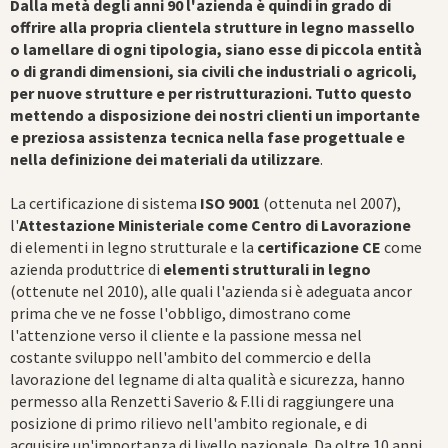
Dalla metà degli anni 90 l'azienda è quindi in grado di
offrire alla propria clientela strutture in legno massello
o lamellare di ogni tipologia, siano esse di piccola entità
o di grandi dimensioni, sia civili che industriali o agricoli,
per nuove strutture e per ristrutturazioni. Tutto questo
mettendo a disposizione dei nostri clienti un importante
e preziosa assistenza tecnica nella fase progettuale e
nella definizione dei materiali da utilizzare
.
La certificazione di sistema
ISO 9001
(ottenuta nel 2007),
l'
Attestazione Ministeriale come Centro di Lavorazione
di elementi in legno strutturale e la
certificazione CE
come
azienda produttrice di
elementi strutturali in legno
(ottenute nel 2010), alle quali l'azienda si è adeguata ancor
prima che ve ne fosse l'obbligo, dimostrano come
l'attenzione verso il cliente e la passione messa nel
costante sviluppo nell'ambito del commercio e della
lavorazione del legname di alta qualità e sicurezza, hanno
permesso alla Renzetti Saverio & F.lli di raggiungere una
posizione di primo rilievo nell'ambito regionale, e di
acquisire un'importanza di livello nazionale. Da oltre 10 anni