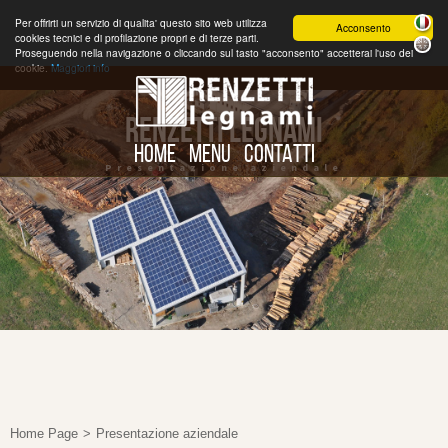
Per offrirti un servizio di qualita' questo sito web utilizza
Acconsento
cookies tecnici e di profilazione propri e di terze parti.
Proseguendo nella navigazione o cliccando sul tasto "acconsento" accetterai l'uso dei
cookie.
Maggiori info
RENZETTI LEGNAMI
HOME
MENU
CONTATTI
Presentazione aziendale
Home Page
>
Presentazione aziendale